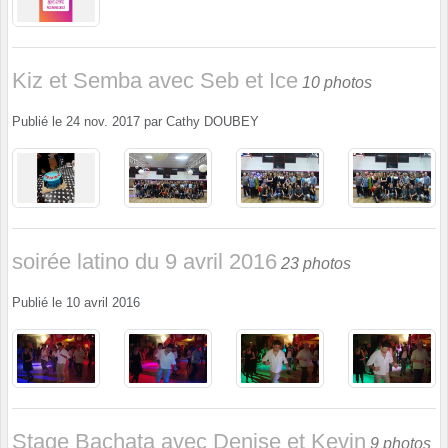
Kiz et Semba avec Seb et Ice
10 photos
Publié le
24 nov. 2017
par
Cathy DOUBEY
soirée latino du 9 avril 2016
23 photos
Publié le
10 avril 2016
Stage Bachata avec Denise et Kevin
9 photos