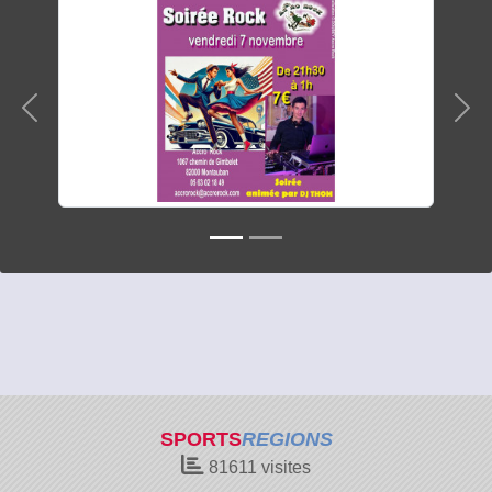
Précedent
Sui
SPORTS
REGIONS
81611
visites