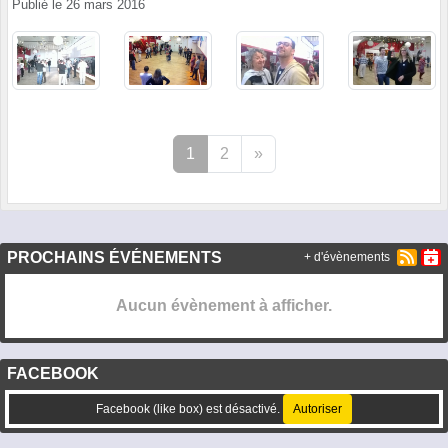
Publié le
26 mars 2016
1
2
»
PROCHAINS ÉVÉNEMENTS
+ d'évènements
Aucun évènement à afficher.
FACEBOOK
Facebook (like box) est désactivé.
Autoriser